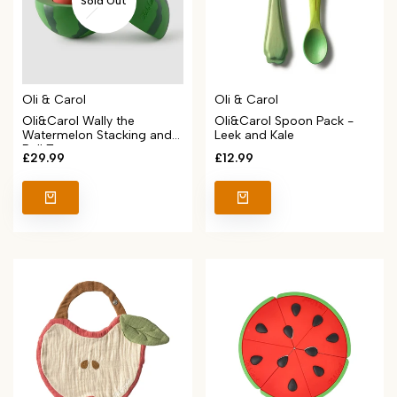
Sold Out
Vendor:
Vendor:
Oli & Carol
Oli & Carol
Oli&Carol Wally the
Oli&Carol Spoon Pack -
Watermelon Stacking and
Leek and Kale
Ball Toy
Sale
£29.99
Sale
£12.99
price
price