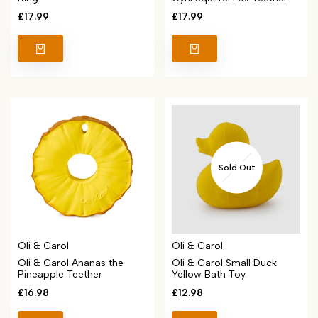
Sale
£17.99
Sale
£17.99
price
price
Sold Out
Vendor:
Vendor:
Oli & Carol
Oli & Carol
Oli & Carol Ananas the
Oli & Carol Small Duck
Pineapple Teether
Yellow Bath Toy
Sale
£16.98
Sale
£12.98
price
price