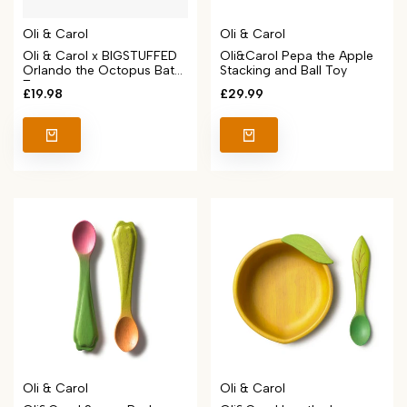
Vendor:
Vendor:
Oli & Carol
Oli & Carol
Oli & Carol x BIGSTUFFED
Oli&Carol Pepa the Apple
Orlando the Octopus Bath
Stacking and Ball Toy
Toy
Sale
£19.98
Sale
£29.99
price
price
Vendor:
Vendor:
Oli & Carol
Oli & Carol